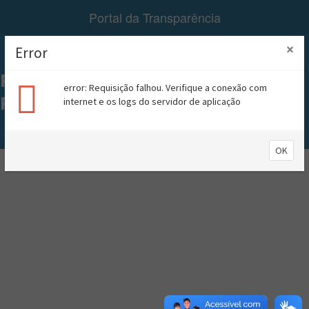
Portal da Transparência
×
Error
Menu
PREFEITURA MUNICIPAL DE
error: Requisição falhou. Verifique a conexão com
RIACHÃO
internet e os logs do servidor de aplicação
A+
A-
Contraste
OK