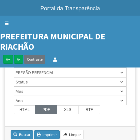
Portal da Transparência
Menu
PREFEITURA MUNICIPAL DE
LICITAÇÕES
RIACHÃO
A+
A-
Contraste
HTML
PDF
XLS
RTF
Buscar
Imprimir
Limpar