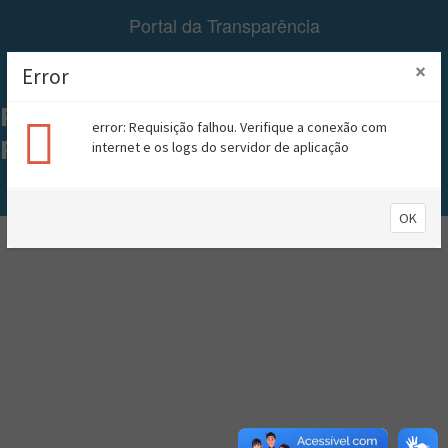
Portal da Transparência
×
Error
Menu
PREFEITURA MUNICIPAL DE
error: Requisição falhou. Verifique a conexão com
RIACHÃO
internet e os logs do servidor de aplicação
A+
A-
Contraste
OK