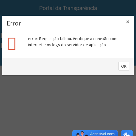
Portal da Transparência
×
Error
Menu
PREFEITURA MUNICIPAL DE
error: Requisição falhou. Verifique a conexão com
RIACHÃO
internet e os logs do servidor de aplicação
A+
A-
Contraste
OK